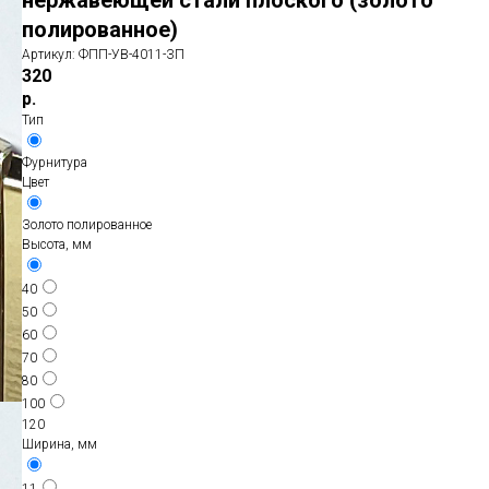
нержавеющей стали плоского (золото
полированное)
Артикул:
ФПП-УВ-4011-ЗП
320
р.
Тип
Фурнитура
Цвет
Золото полированное
Высота, мм
40
50
60
70
80
100
120
Ширина, мм