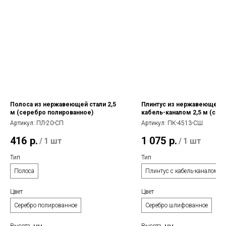
Полоса из нержавеющей стали 2,5
Плинтус из нержавеющей с
м (серебро полированное)
кабель-каналом 2,5 м (сер
шлифованное)
Артикул:
ПЛ-20-СП
Артикул:
ПК-4513-СШ
416
р.
1 075
р.
/
1 шт
/
1 шт
Тип
Тип
Полоса
Плинтус с кабель-каналом
Цвет
Цвет
Серебро полированное
Серебро шлифованное