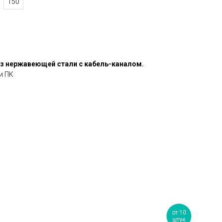
150
из нержавеющей стали с кабель-каналом.
и ПК
от 10
штук