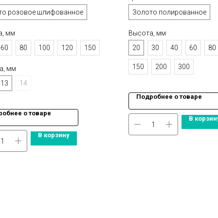
то розовое шлифованное
Золото полированное
а, мм
Высота, мм
60
80
100
120
150
20
30
40
60
80
150
200
300
а, мм
13
14
Подробнее о товаре
обнее о товаре
В корзин
В корзину