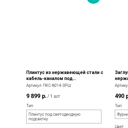
Плинтус из нержавеющей стали с
Заглу
кабель-каналом под
нержа
светодиодную подсветку 2,5 м
канал
Артикул:
ПКС-8014-ЗРШ
Артику
(золото розовое шлифованное)
шлиф
9 899
р.
490
/
1 шт
Тип
Тип
Плинтус под светодиодную
Фурн
подсветку
Цвет