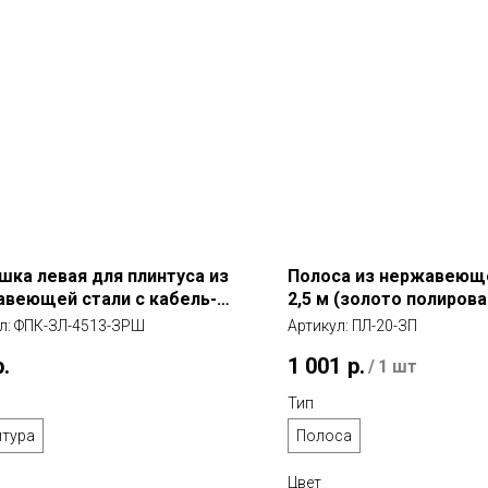
шка левая для плинтуса из
Полоса из нержавеющ
веющей стали с кабель-
2,5 м (золото полиров
ом (золото розовое
л:
ФПК-ЗЛ-4513-ЗРШ
Артикул:
ПЛ-20-ЗП
ованное)
р.
1 001
р.
/
1 шт
Тип
итура
Полоса
Цвет