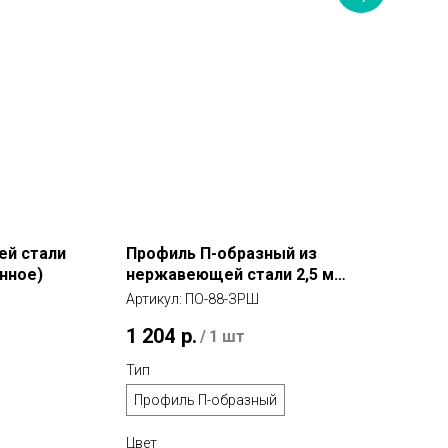
ей стали
Профиль П-образный из
анное)
нержавеющей стали 2,5 м
(золото розовое шлифованное)
Артикул:
ПО-88-ЗРШ
1 204
р.
/
1 шт
Тип
Профиль П-образный
Цвет