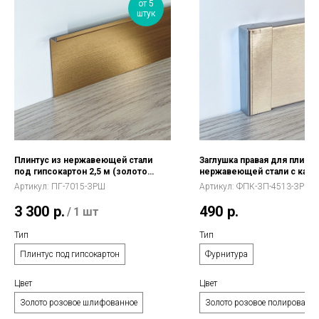
от 5
штук
Плинтус из нержавеющей стали
Заглушка правая для плинту
под гипсокартон 2,5 м (золото
нержавеющей стали с кабе
розовое шлифованное)
каналом (золото розовое
Артикул:
ПГ-7015-ЗРШ
Артикул:
ФПК-ЗП-4513-ЗРП
полированное)
3 300
р.
490
р.
/
1 шт
Тип
Тип
Плинтус под гипсокартон
Фурнитура
Цвет
Цвет
Золото розовое шлифованное
Золото розовое полированно