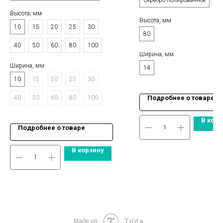
Серебро полированное
Высота, мм
Высота, мм
10
15
20
25
30
80
40
50
60
80
100
Ширина, мм
Ширина, мм
14
10
15
20
25
30
40
50
60
80
100
Подробнее о товаре
В корз
Подробнее о товаре
В корзину
Tilda
Made on