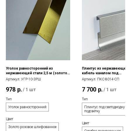
Уголок равносторонний из
Плинтус из нержавеющей с
нержавеющей стали 2,5 м (золото
кабель-каналом под
розовое шлифованное)
светодиодную подсветку 2
Артикул:
УГР-10-ЗРШ
Артикул:
ПКС-8014-СП
(серебро полированное)
978
р.
7 700
р.
/
1 шт
/
1 шт
Тип
Тип
Уголок равносторонний
Плинтус под светодиодную
подсветку
Цвет
Цвет
Золото розовое шлифованное